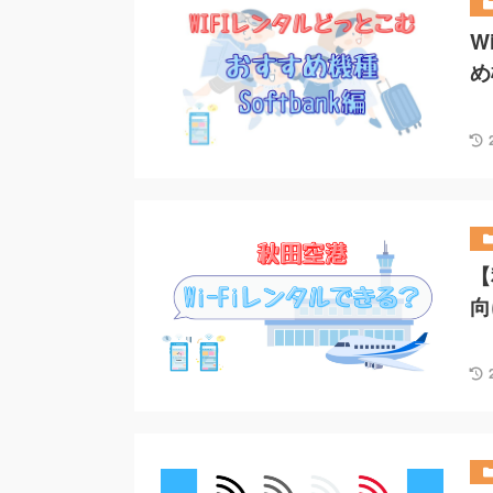
W
め
【
向