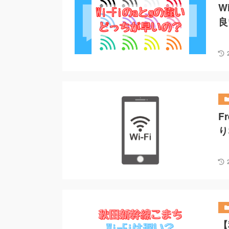
W
良
F
り
【