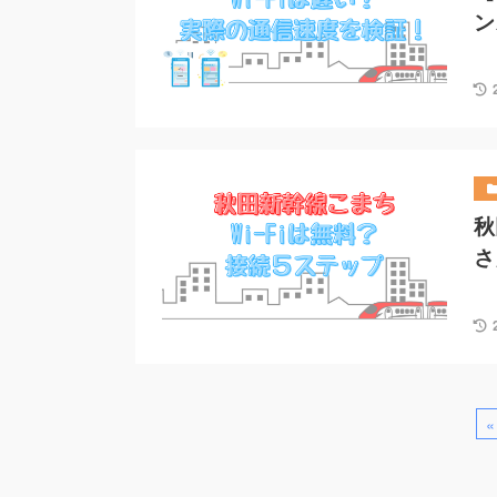
ン
秋
さ
«